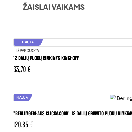
ŽAISLAI VAIKAMS
NAUJA
IŠPARDUOTA
12 DALIŲ PUODŲ RINKINYS KINGHOFF
63,70 €
NAUJA
"BERLINGERHAUS CLICK&COOK" 12 DALIŲ GRANITO PUODŲ RINKINY
120,85 €