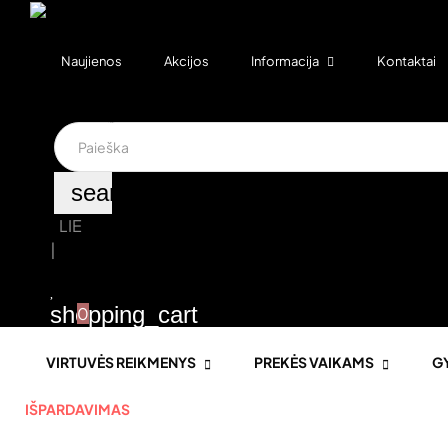
Naujienos
Akcijos
Informacija
Kontaktai
search
LIE
|
shopping_cart
0
VIRTUVĖS REIKMENYS
PREKĖS VAIKAMS
G
IŠPARDAVIMAS