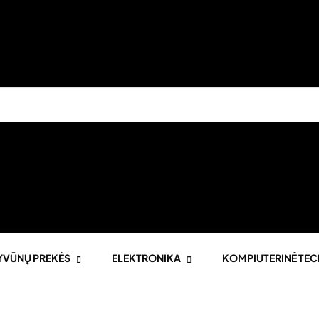
YVŪNŲ PREKĖS
ELEKTRONIKA
KOMPIUTERINĖ TEC