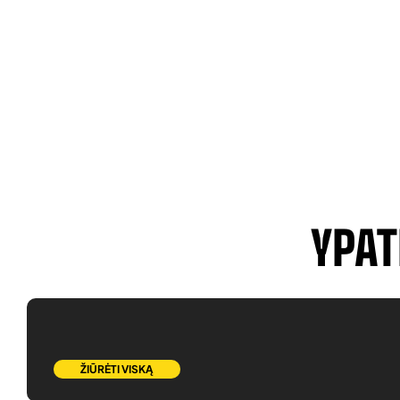
YPAT
ŽIŪRĖTI VISKĄ